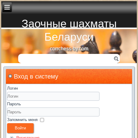
Заочные шахматы
Беларуси
corrchess-by.com
Вход в систему
Логин
Пароль
Запомнить меня
Войти
Регистрация