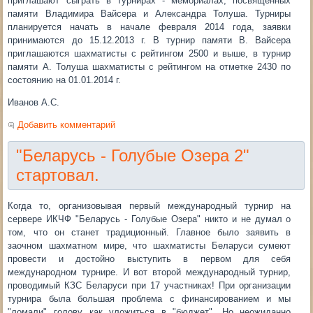
приглашают сыграть в турнирах - мемориалах, посвященных
памяти Владимира Вайсера и Александра Толуша. Турниры
планируется начать в начале февраля 2014 года, заявки
принимаются до 15.12.2013 г. В турнир памяти В. Вайсера
приглашаются шахматисты с рейтингом 2500 и выше, в турнир
памяти А. Толуша шахматисты с рейтингом на отметке 2430 по
состоянию на 01.01.2014 г.
Иванов А.С.
Добавить комментарий
"Беларусь - Голубые Озера 2"
стартовал.
Когда то, организовывая первый международный турнир на
сервере ИКЧФ "Беларусь - Голубые Озера" никто и не думал о
том, что он станет традиционный. Главное было заявить в
заочном шахматном мире, что шахматисты Беларуси сумеют
провести и достойно выступить в первом для себя
международном турнире. И вот второй международный турнир,
проводимый КЗС Беларуси при 17 участниках! При организации
турнира была большая проблема с финансированием и мы
"ломали" голову как уложиться в "бюджет". Но неожиданно