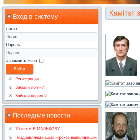
Камітэт 
Вход в систему
Логин
Пароль
Запомнить меня
Войти
Регистрация
Забыли логин?
Забыли пароль?
Последние новости
70 лет А.Б.МАЛЬКОВУ
Поздравляем наших игроков выполнивших