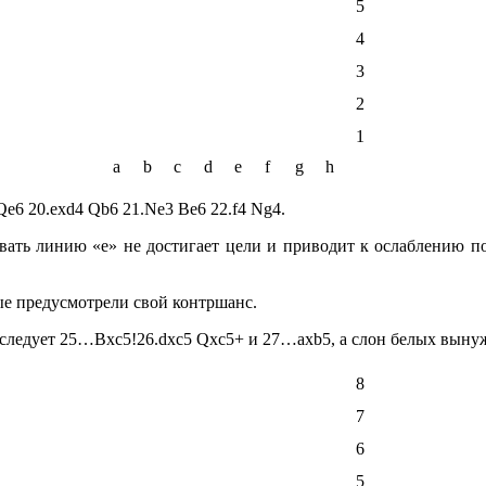
5
4
3
2
1
a
b
c
d
e
f
g
h
e6 20.exd4 Qb6 21.Ne3 Be6 22.f4 Ng4.
ть линию «e» не достигает цели и приводит к ослаблению по
ые предусмотрели свой контршанс.
последует 25…Bxc5!26.dxc5 Qxc5+ и 27…axb5, а слон белых выну
8
7
6
5