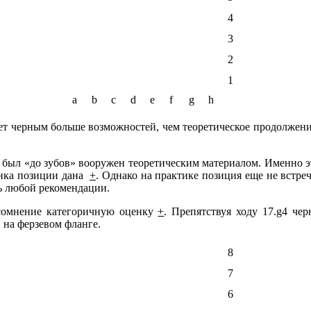
4
3
2
1
a
b
c
d
e
f
g
h
ет черным больше возможностей, чем теоретическое продолжение
 был «до зубов» вооружен теоретическим материалом. Именно 
ценка позиции дана
+
. Однако на практике позиция еще не встреча
ь любой рекомендации.
сомнение категоричную оценку
+
. Препятствуя ходу 17.g4 ч
 на ферзевом фланге.
8
7
6