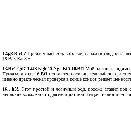
12.
g3
Bh3!?
Проблемный ход, который, на мой взгляд, оставля
18.Ba3 Rae8
+
13.
Re1
Qd7 14.
f3
Ng6 15.
Ng2
Bf5 16.
Bf1
Мой партнер, видимо,
Причем, к ходу 16.Bf1 поставлен восклицательный знак, а о
именно практическая проверка в конце концов решает ценност
16…
h5!.
Этот простой и логичный ход, похоже ставит под 
неплохие возможности для инициативной игры по линии «c» и