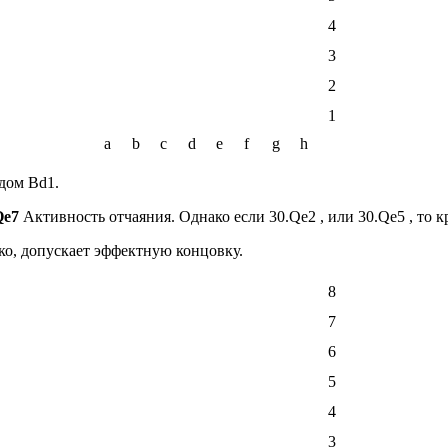
4
3
2
1
a
b
c
d
e
f
g
h
дом Bd1.
Qe7
Активность отчаяния. Однако если 30.Qe2 , или 30.Qe5 , то
ко, допускает эффектную концовку.
8
7
6
5
4
3