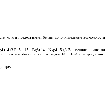
сте, хотя и предоставляет белым дополнительные возможности
xg4 (14.f3 Bh5 и 15…Bg6) 14…Nxg4 15.g3 f5 с лучшими шансами
огут перейти к обычной системе ходом 10 …dxc4 или продолжать
ентре.