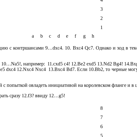
3
2
1
a
b
c
d
e
f
g
h
ию с контршансами 9…dxc4. 10. Bxc4 Qc7. Однако и ход в тек
10…Na5!, например: 11.cxd5 c4! 12.Be2 exd5 13.Nd2 Bg4! 14.B
.Ne5 dxc4 12.Nxc4 Nxc4 13.Bxc4 Bd7. Если 10.Bb2, то черные м
 с попыткой овладеть инициативой на королевском фланге и в ц
ать сразу 12.f3? ввиду 12…g5!
8
7
6
5