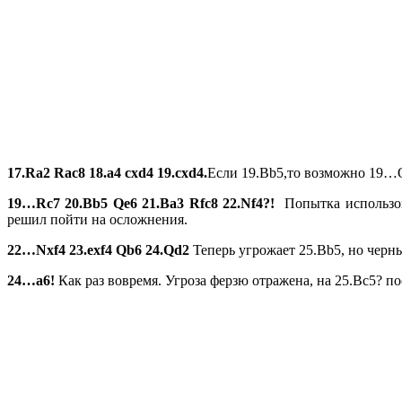
17.Ra2 Rac8 18.a4 cxd4 19.cxd4.
Если 19.Bb5,то возможно 19…Q
19…Rc7 20.Bb5 Qe6 21.Ba3 Rfc8 22.Nf4?!
Попытка использова
решил пойти на осложнения.
22…
Nxf4 23.
exf4
Qb6 24.
Qd2
Теперь угрожает 25.Bb5, но черн
24…
a6!
Как раз вовремя. Угроза ферзю отражена, на 25.Bc5? 