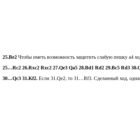
25.
Be2
Чтобы иметь возможность защитить слабую пешку a4 хо
25…
Rc2 26.
Rxc2
Rxc2 27.
Qe3
Qa5 28.
Bd1
Rd2 29.
Bc5
Rd3 30.
30…
Qc3 31.
Kf2.
Если 31.Qe2, то 31…Rf3. Сделанный ход, одна