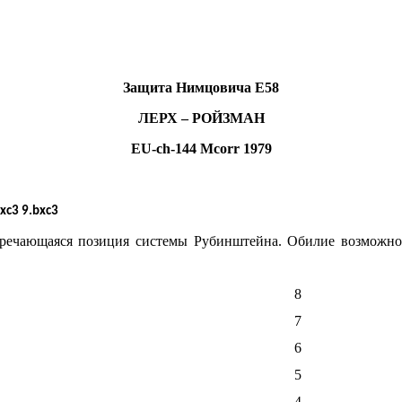
Защита Нимцовича
E58
ЛЕРХ – РОЙЗМАН
EU-
ch-144
M
corr 1979
Bxc3 9.bxc3
тречающаяся позиция системы Рубинштейна. Обилие возможнос
8
7
6
5
4