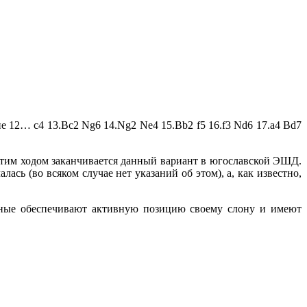
 12… c4 13.Bc2 Ng6 14.Ng2 Ne4 15.Bb2 f5 16.f3 Nd6 17.a4 Bd7
этим ходом заканчивается данный вариант в югославской ЭШД.
лась (во всяком случае нет указаний об этом), а, как известно,
ерные обеспечивают активную позицию своему слону и имеют