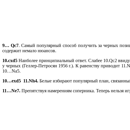
9…
Qc7
. Самый популярный способ получить за черных позиц
содержит немало нюансов.
10.
cxd5
Наиболее принципиальный ответ. Слабее 10.Qc2 ввиду 
у черных (Геллер-Петросян 1956 г.). К равенству приводит 11
10…Na5.
10…
exd5 11.
Nh4.
Белые избирают популярный план, связанный
11…
Ne7.
Препятствуя намерениям соперника. Теперь нельзя игр