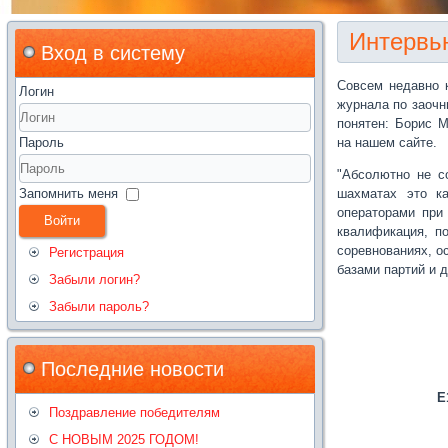
Интервь
Вход в систему
Совсем недавно 
Логин
журнала по заочн
понятен: Борис 
Пароль
на нашем сайте.
"Абсолютно не с
Запомнить меня
шахматах это к
операторами при
Войти
квалификация, п
соревнованиях, о
Регистрация
базами партий и 
Забыли логин?
Забыли пароль?
Последние новости
E1
Поздравление победителям
С НОВЫМ 2025 ГОДОМ!