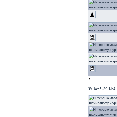
a
39. bxc5
(39. Ne4