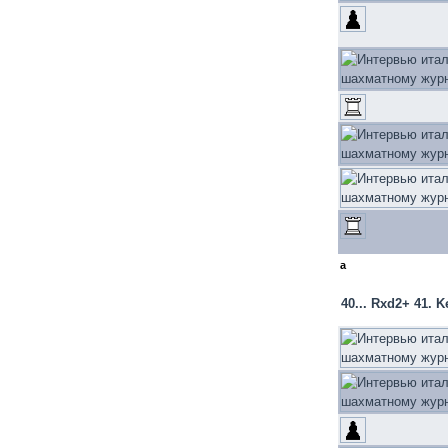
a
40... Rxd2+ 41. 