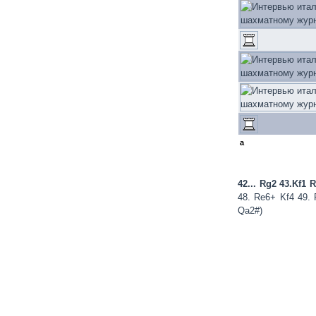
a
42... Rg2 43.Kf1 
48. Re6+ Kf4 49.
Qa2#)