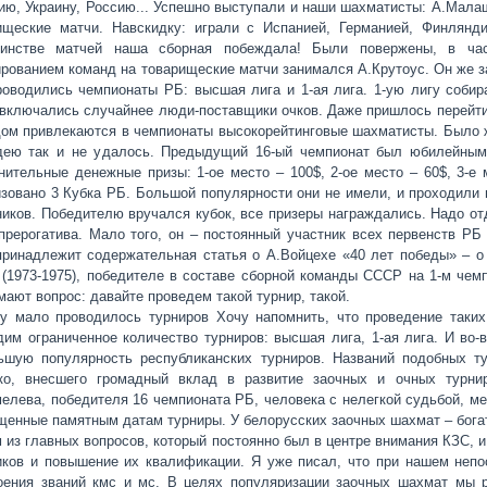
ию, Украину, Россию... Успешно выступали и наши шахматисты: А.Мала
ищеские матчи. Навскидку: играли с Испанией, Германией, Финлян
инстве матчей наша сборная побеждала! Были повержены, в час
рованием команд на товарищеские матчи занимался А.Крутоус. Он же за
роводились чемпионаты РБ: высшая лига и 1-ая лига. 1-ую лигу собир
 включались случайнее люди-поставщики очков. Даже пришлось перейти 
дом привлекаются в чемпионаты высокорейтинговые шахматисты. Было ж
дею так и не удалось. Предыдущий 16-ый чемпионат был юбилейны
нительные денежные призы: 1-ое место – 100$, 2-ое место – 60$, 3-е
изовано 3 Кубка РБ. Большой популярности они не имели, и проходили 
ников. Победителю вручался кубок, все призеры награждались. Надо от
 прерогатива. Мало того, он – постоянный участник всех первенств РБ
принадлежит содержательная статья о А.Войцехе «40 лет победы» – о
(1973-1975), победителе в составе сборной команды СССР на 1-м чемп
мают вопрос: давайте проведем такой турнир, такой.
у мало проводилось турниров Хочу напомнить, что проведение таки
дим ограниченное количество турниров: высшая лига, 1-ая лига. И во-
ьшую популярность республиканских турниров. Названий подобных т
ко, внесшего громадный вклад в развитие заочных и очных турни
елева, победителя 16 чемпионата РБ, человека с нелегкой судьбой, м
щенные памятным датам турниры. У белорусских заочных шахмат – богат
 из главных вопросов, который постоянно был в центре внимания КЗС, и
иков и повышение их квалификации. Я уже писал, что при нашем неп
оения званий кмс и мс. В целях популяризации заочных шахмат мы