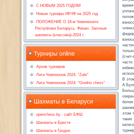
время
С НОВЫМ 2025 ГОДОМ!
уплач
Новые турниры ИКЧФ на 2025 год
полож
ПОЛОЖЕНИЕ О 18-м Чемпионате
взнос
членс
Республики Беларусь. Финал. Заочные
федер
шахматы (классика)-2024 г.
взнос
части
тольк
Турниры online
(счет
часто
Архив турниров
избеж
испол
Лига Чемпионов 2024: "Zubr"
В это
Лига Чемпионов 2024: "Grodno chess"
А.Бул
Больш
озера
Шахматы в Беларуси
более
шахма
этом 
openchess.by - сайт БФШ
таких
Шахматы в Бресте
катег
турни
Шахматы в Гродно