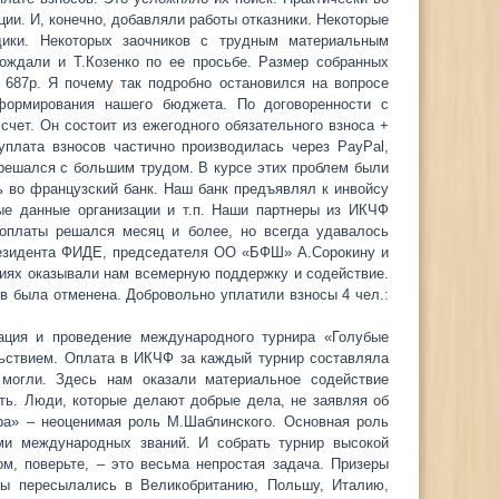
ии. И, конечно, добавляли работы отказники. Некоторые
щики. Некоторых заочников с трудным материальным
ождали и Т.Козенко по ее просьбе. Размер собранных
 – 687р. Я почему так подробно остановился на вопросе
формирования нашего бюджета. По договоренности с
ет. Он состоит из ежегодного обязательного взноса +
уплата взносов частично производилась через PayPal,
, решался с большим трудом. В курсе этих проблем были
 во французский банк. Наш банк предъявлял к инвойсу
ные данные организации и т.п. Наши партнеры из ИКЧФ
 оплаты решался месяц и более, но всегда удавалось
резидента ФИДЕ, председателя ОО «БФШ» А.Сорокину и
иях оказывали нам всемерную поддержку и содействие.
в была отменена. Добровольно уплатили взносы 4 чел.:
ация и проведение международного турнира «Голубые
льствием. Оплата в ИКЧФ за каждый турнир составляла
могли. Здесь нам оказали материальное содействие
ть. Люди, которые делают добрые дела, не заявляя об
ра» – неоценимая роль М.Шаблинского. Основная роль
ми международных званий. И собрать турнир высокой
м, поверьте, – это весьма непростая задача. Призеры
ды пересылались в Великобританию, Польшу, Италию,