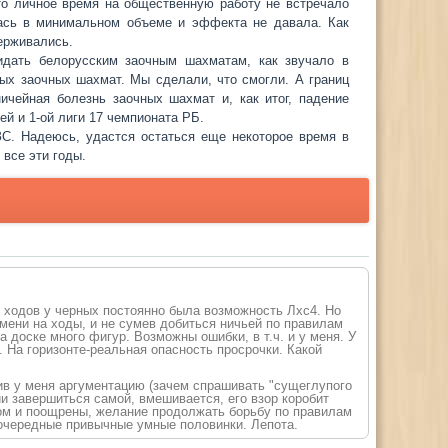
то личное время на общественную работу не встречало
ась в минимальном объеме и эффекта не давала. Как
держивались.
идать белорусским заочным шахматам, как звучало в
ых заочных шахмат. Мы сделали, что смогли. А границ
ичейная болезнь заочных шахмат и, как итог, падение
й и 1-ой лиги 17 чемпионата РБ.
ЗС. Надеюсь, удастся остаться еще некоторое время в
 все эти годы.
 ходов у черных постоянно была возможность Лхс4. Но
мени на ходы, и не сумев добиться ничьей по правилам
а доске много фигур. Возможны ошибки, в т.ч. и у меня. У
. На горизонте-реаль
ная опасность просрочки. Какой
сив у меня аргументацию (зачем спрашивать "сущеглупого
тии завершиться самой, вмешивается, его взор коробит
ром и поощрены, желание продолжать борьбу по правилам
 очередные привычные умные половинки. Лепота.