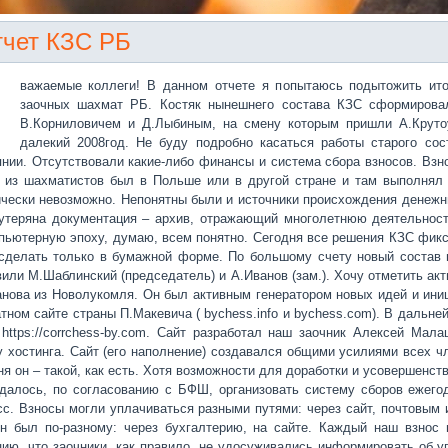
чет КЗС РБ
важаемые коллеги! В данном отчете я попытаюсь подытожить ито
заочных шахмат РБ. Костяк нынешнего состава КЗС сформировал
В.Корниловичем и Д.Лыбиным, на смену которым пришли А.Крутоу
далекий 2008год. Не буду подробно касаться работы старого сос
янии. Отсутствовали какие-либо финансы и система сбора взносов. Вз
о из шахматистов был в Польше или в другой стране и там выполнял
ически невозможно. Непонятны были и источники происхождения денежны
утеряна документация – архив, отражающий многолетнюю деятельност
пьютерную эпоху, думаю, всем понятно. Сегодня все решения КЗС фикс
сделать только в бумажной форме. По большому счету новый состав 
вили М.Шаблинский (председатель) и А.Иванов (зам.). Хочу отметить ак
анова из Новолукомля. Он был активным генератором новых идей и ини
тном сайте страны П.Макевича ( bychess.info и bychess.com). В дальн
 https://corrchess-by.com. Сайт разработал наш заочник Алексей Мал
у хостинга. Сайт (его наполнение) создавался общими усилиями всех ч
ня он – такой, как есть. Хотя возможности для доработки и усовершенст
далось, по согласованию с БФШ, организовать систему сборов ежегод
сс. Взносы могли уплачиваться разными путями: через сайт, почтовым
н был по-разному: через бухгалтерию, на сайте. Каждый наш взнос
цию, что заочники, как правило, не удосуживались информировать об у