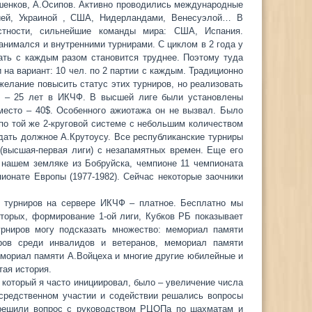
шенков, А.Осипов. Активно проводились международные
дией, Украиной , США, Нидерландами, Венесуэлой… В
тности, сильнейшие команды мира: США, Испания.
нимался и внутренними турнирами. С циклом в 2 года у
ать с каждым разом становится труднее. Поэтому туда
на вариант: 10 чел. по 2 партии с каждым. Традиционно
елание повысить статус этих турниров, но реализовать
м – 25 лет в ИКЧФ. В высшей лиге были установлены
 место – 40$. Особенного ажиотажа он не вызвал. Было
по той же 2-круговой системе с небольшим количеством
дать должное А.Крутоусу. Все республиканские турниры
 (высшая-первая лиги) с незапамятных времен. Еще его
 нашем земляке из Бобруйска, чемпионе 11 чемпионата
ионате Европы (1977-1982). Сейчас некоторые заочники
х турниров на сервере ИКЧФ – платное. Бесплатно мы
вторых, формирование 1-ой лиги, Кубков РБ показывает
урниров могу подсказать множество: мемориал памяти
ров среди инвалидов и ветеранов, мемориал памяти
емориал памяти А.Войцеха и многие другие юбилейные и
ая история.
 который я часто инициировал, было – увеличение числа
осредственном участии и содействии решались вопросы
 решили вопрос с руководством РЦОПа по шахматам и