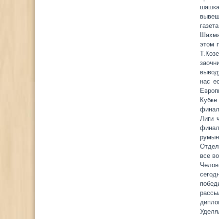
шашка
вывеш
газета
Шахма
этом 
Т.Коз
заочн
вывод
нас е
Европ
Кубке
финал
Лиги 
финал
румын
Отдел
все в
Челов
сегод
побед
рассы
дипло
Уделя