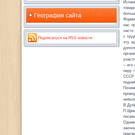
Испан
товар
больш
География сайта
Форми
нас п
часто
с тру
Подписаться на RSS новости
эту и
допол
орган
участ
– его
перу 
СССР 
подни
Почем
прово
небол
В.Дуб
П.Щем
посвя
Одним
заочн
присв