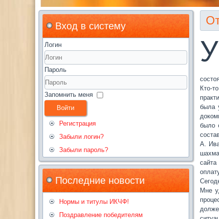
От
Вход в систему
У
Логин
Пароль
состо
Кто-т
Запомнить меня
практ
была 
Войти
доком
Регистрация
было 
соста
Забыли логин?
А. Ив
Забыли пароль?
шахма
сайта
оплат
Последние новости
Сегод
Мне у
проце
Нормы и титулы ИКЧФ!
долже
Поздравление победителям
ситуа