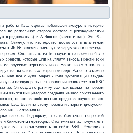
ги работы КЗС, сделав небольшой экскурс в историю
ся на развалинах старого состава с руководителями
с (председатель) и А.Иванов (заместитель). Это был
тава. Отмечу, что наследство досталось в плачевном
носы в ИКЧФ оплачивались путем зарубежного перевода.
 перевод. Сделать это из Беларуси в те времена было
х средств, которые шли на уплату взноса. Практически
ь белорусских переписочников. Насколько это важно в
ируются на сайте в электронном виде. Ранее это можно
начинал все с нуля. Через 2 года руководящий тандем
тивную и важную роль в становлении нового состава КЗС
циатив. Он создал страничку заочных шахмат на первом
ейшем явился инициатором создания нашего собственного
ашенков, он же за собственные средства осуществляет
ленов КЗС. Были по этому поводы и споры и дискуссии.
вования – безграничны.
ных взносов. Подчеркну, что это был очень непростой
 или банковским переводом. Отслеживать их получатель
 нужно было зафиксировать на сайте БФШ. Усложняло
плате взносов. Это усложняло их поиск. Практически во