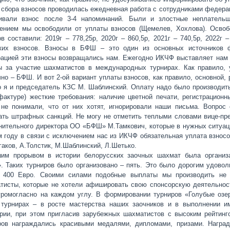
 сбора взносов проводилась ежедневная работа с сотрудниками федерац
ивали взнос после 3-4 напоминаний. Были и злостные неплатель
ением мы освободили от уплаты взносов (Щемелев, Хохлова). Освоб
ов составили: 2019г – 778,25р, 2020г – 860,5р, 2021г – 740,5р, 2022г
ких взносов. Взносы в БФШ – это один из основных источников 
ацией эти взносы возвращались нам. Ежегодно ИКЧФ выставляет нам сч
ы за участие шахматистов в международных турнирах. Как правило, 
чно – БФШ. И вот 2-ой вариант уплаты взносов, как правило, основной
о я и председатель КЗС М. Шаблинский. Оплату надо было производить
-фактуре) жесткие требования: наличие цветной печати, регистрацион
 не понимали, что от них хотят, игнорировали наши письма. Вопрос
ать штрафных санкций. Не могу не отметить теплыми словами вице-п
нительного директора ОО «БФШ» М.Тамкович, которые в нужных ситуац
м году в связи с исключением нас из ИКЧФ обязательная уплата взносо
гаков, А.Толстик, М.Шаблинский, Л.Шетько.
им прорывом в истории белорусских заочных шахмат была организ
». Таких турниров было организовано – пять. Это было дорогим удово
 400 Евро. Своими силами подобные выплаты мы производить не 
тисты, которые не хотели афишировать свою спонсорскую деятельнос
громогласно на каждом углу. В формировании турниров «Голубые озе
 турнирах – в росте мастерства наших заочников и в выполнении и
ории, при этом пригласив зарубежных шахматистов с высоким рейтинго
ров награждались красивыми медалями, дипломами, призами. Награ