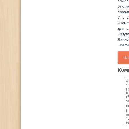
сожал
откли
прави
И в з
комме
для р
попул
Лично
шахма
Чл
Ком
#
"
П
К
(
ч
в
Ш
х
"
н