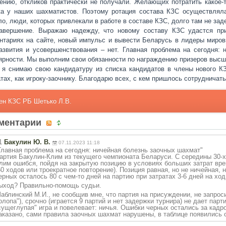
ению, откликов практически не получали. Желающих потратить какое-
ка у наших шахматистов. Поэтому ротация состава КЗС осуществлял
ло, люди, которых привлекали в работе в составе КЗС, долго там не за
авершение. Выражаю надежду, что новому составу КЗС удастся пр
нтариях на сайте, новый импульс и вывести Беларусь в лидеры миров
азвития и усовершенствования – нет. Главная проблема на сегодня: н
ярности. Мы выполним свои обязанности по награждению призеров высше
 я снимаю свою кандидатуру из списка кандидатов в члены нового К
тах, как игроку-заочнику. Благодарю всех, с кем пришлось сотрудничать
ен КЗС РБ Шетько Л.В.
ментарии
1
Бакулин Ю. В.
07.11.2023 11:18
Главная проблема на сегодня: ничейная болезнь заочных шахмат"
артия Бакулин-Клим из текущего чемпионата Беларуси. С середины 30-х
лим ошибся, пойдя на закрытую позицию в условиях больших затрат вре
50 ходов или троекратное повторение). Позиция равная, но не ничейная, н
ерных осталось 80 с чем-то дней на партию при затратах 3-6 дней на ход
ыход? Правильно-помощ
ь судьи.
аблинский М.И., не сообщив мне, что партия на присуждении, не запро
олопа"), срочно (играется 9 партий и нет задержки турнира) не дает пар
сущеглупая" игра и повелевает: ничья. Ошибки черных остались за кад
аказано, сами правила заочных шахмат нарушены, в таблице появились