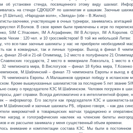
м об установке стенда, посвященного этому виду шахмат. Инфор
ивалась на стенде СДЮШОР по шахматам и шашкам. Заочные шахмат
» (Л.Шетько), «Народная воля», «Звязда» (обе – В.Жилко).
тисты-заочники, участвующие в очных турнирах, занимались агитацией
преуспел И.Волков. В свое время были привлечены к игре по переписк
енко, SIM С.Уласевич, IM А.Аграфенин, IM В.Астроух, IM А.Королев. 
иков Чехии : 120 чел. и 10 гроссмейстеров! В той же небольшой Литве
у, что все-таки заочные шахматы у нас не приобрели необходимой мас
сть как в командных, так и личных турнирах. Выход в финал 8 чемп
ы, финал 20-ой и 21-ой Олимпиад, 1-2 место в полуфинале 21 Олимпиад
 Славянских государств, 2 место в мемориале Ловхольта, 1 место в
 32 чемпионата мира, В.Вислогузов – финал 18 Кубка мира, Т.Козенк
чемпионов, М.Шаблинский – финал 73 чемпионата Европы и выход в 
 76 чемпионата Европы. А.Малашенков одержал победу в испанском м
ском. Кроме вышеуказанных шахматистов за последние 5 лет звание SIM 
ьно скажу о председателе КЗС М.Шаблинском. Человек погружен в шахм
опросы, дает справки. Всегда дипломатично и в интеллигентной форме, н
ек – информатор. Его заслуги как председателя КЗС и шахматиста-за
ня М.Шаблинский и заочные шахматы РБ, образно говоря, – как два син
ители микроматчей в товарищеских матчах традиционно и оперативно
лке наград и голографических наклеек на членские билеты иногоро
мов и их рассылке занимала у меня существенный объем времени.
лось внимание и комплектации состава КЗС. Мы были в постоянном