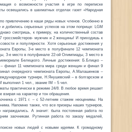
мация о возможности участия в игре по переписке
ы освещались в шахматных отделах газет «Народная
 по привлечению в наши ряды новых членов. Особенно в
е и добились серьезных успехов на этом поприще: LGM
Однако смотришь, к примеру, на количественный состав
: 7 гроссмейстеров- мужчин и 2 женщины! И приходишь к
совости и популярности. Хотя серьезные достижения у
ионата Европы, 3-е место в полуфинале 12 чемпионата
ы, 3-е место в полуфинале 22-ой Олимпиады, 3 место в
 мемориале Белецкого. Личные достижения: Б.Блицко –
о – финал 11 чемпионата мира среди женщин и финал 9
финал очередного чемпионата Европы, А.Малашенков –
еждународном турнире, Н.Янушевский – в болгарском и
выполнил 1 чел., звание IM – 5 чел.
аты практически в режиме 24/8. В любое время решает
е взирая на характер и тон обращения.
очника с 1971 г. – с 52-летним стажем неоценимы. На
онима. Напомню также, что все призеры наших турниров,
 награждались. А значит: была постоянная работа по
дним заочникам. Рутинная работа по заказу медалей,
 поиске новых людей с новыми идеями. К громадному