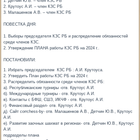
1. Детчин Ю.В. – член КЗС РБ
2. Крутоус А.И. – член КЗС РБ
3. Малашенков А.В. – член КЗС РБ
ПОВЕСТКА ДНЯ:
1. Выборы председателя КЗС РБ и распределение обязанностей
среди членов КЗС.
2. Утверждение ПЛАНА работы КЗС РБ на 2024 г..
ПОСТАНОВИЛИ:
1. Избрать председателем КЗС РБ : А.И. Крутоуса.
2. Утвердить План работы КЗС РБ на 2024 г.
3. Распределить обязанности среди членов КЗС РБ:
а). Республиканские турниры -отв. Крутоус А.И.
б). Международные турниры - отв. Крутоус А.И.
в). Контакты с БФШ, СШЗ, ИКЧФ - отв. Крутоус А.И.
г). Финансовый раздел- отв. Крутоус А.И.
д). Сайт corrchess-by- отв. Малашенков А.В., Детчин Ю.В., Крутоус
А.И.
е). Развитие заочных шахмат в регионах- отв. Детчин Ю.В., Крутоус
А.И.
подразделы плана