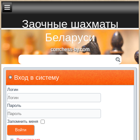
Заочные шахматы
Беларуси
corrchess-by.com
Вход в систему
Логин
Пароль
Запомнить меня
Войти
Регистрация