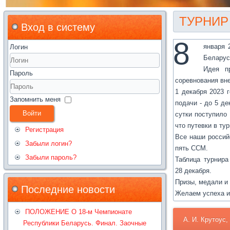
ТУРНИР
Вход в систему
8
января 
Логин
Беларус
Идея п
Пароль
соревнования вн
1 декабря 2023 
Запомнить меня
подачи - до 5 д
Войти
сутки поступило
что путевки в ту
Регистрация
Все наши россий
Забыли логин?
пять CCM.
Забыли пароль?
Таблица турнир
28 декабря.
Призы, медали и
Последние новости
Желаем успеха и
ПОЛОЖЕНИЕ О 18-м Чемпионате
А. И. Крутоус,
Республики Беларусь. Финал. Заочные