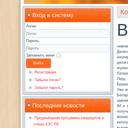
Ко
Вход в систему
В
Логин
Пароль
чемпи
Делег
Запомнить меня
изоли
делег
Войти
игрок
Регистрация
Латви
Перу,
Забыли логин?
Брази
Забыли пароль?
Уже м
Белар
завое
Последние новости
IM и 
получ
близк
Предвыборная программа кандидатов в
килог
члены КЗС РБ
выраж