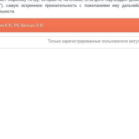
”), самую искреннюю признательность с пожеланиями ему дальней
льности.
ен КЗС РБ Шетько Л.В.
Только зарегистрированные пользователи могу